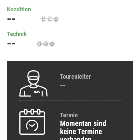
Kondition
--
Technik
--
Tourenleiter
--
Termin
Momentan sind
keine Termine
vorhanden.