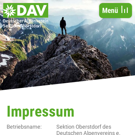
direkt zur Navigation
direkt zum Inhalt
Menü
Impressum
Betriebsname:
Sektion Oberstdorf des
Deutschen Alpenvereins e.